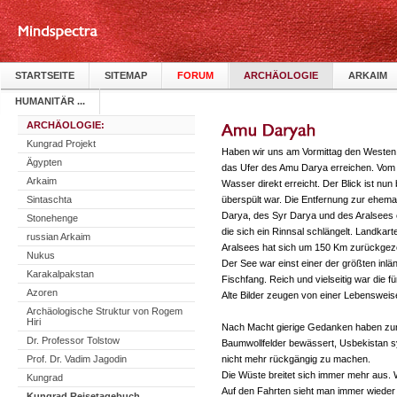
STARTSEITE
SITEMAP
FORUM
ARCHÄOLOGIE
ARKAIM
HUMANITÄR ...
ARCHÄOLOGIE:
Kungrad Projekt
Haben wir uns am Vormittag den Westen 
Ägypten
das Ufer des Amu Darya erreichen. Vom 
Arkaim
Wasser direkt erreicht. Der Blick ist nu
Sintaschta
überspült war. Die Entfernung zur ehem
Darya, des Syr Darya und des Aralsees
Stonehenge
die sich ein Rinnsal schlängelt. Landka
russian Arkaim
Aralsees hat sich um 150 Km zurückgezo
Nukus
Der See war einst einer der größten inl
Karakalpakstan
Fischfang. Reich und vielseitig war die f
Azoren
Alte Bilder zeugen von einer Lebensweis
Archäologische Struktur von Rogem
Hiri
Nach Macht gierige Gedanken haben zur Z
Dr. Professor Tolstow
Baumwollfelder bewässert, Usbekistan s
Prof. Dr. Vadim Jagodin
nicht mehr rückgängig zu machen.
Die Wüste breitet sich immer mehr aus.
Kungrad
Auf den Fahrten sieht man immer wieder
Kungrad Reisetagebuch