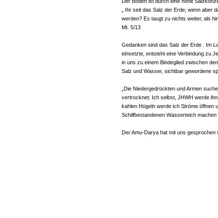
Der Boden ist durch eine hohe Salzkonze
„ Ihr seit das Salz der Erde; wenn aber da
werden? Es taugt zu nichts weiter, als
Mt. 5/13
Gedanken sind das Salz der Erde . Im L
einsetzte, entsteht eine Verbindung zu 
in uns zu einem Bindeglied zwischen den
Salz und Wasser, sichtbar gewordene spir
„Die Niedergedrückten und Armen suchen 
vertrocknet. Ich selbst, JHWH werde ihne
kahlen Hügeln werde ich Ströme öffnen u
Schilfbestandenen Wasserteich machen 
Der Amu-Darya hat mit uns gesprochen u