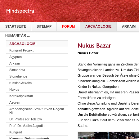
STARTSEITE
SITEMAP
FORUM
ARCHÄOLOGIE
ARKAIM
HUMANITÄR ...
ARCHÄOLOGIE:
Kungrad Projekt
Nukus Bazar
Ägypten
Arkaim
Stand der Vormittag ganz im Zeichen de
Sintaschta
Belangen dieses Landes zu. Um das Ziel z
Gruppe war der Besuch bei Ärzte ohne G
Stonehenge
Kinderkleidung ein. Gemeinsam wollten w
russian Arkaim
Kinder in Nukus übergeben.
Nukus
Daulet übernahm es, mit unseren Pässen
Karakalpakstan
Formalitäten zu erledigen.
Azoren
Ohne diese Aufteilung und Daulet`s Bereit
Archäologische Struktur von Rogem
schaffen gewesen. Agieren auf drei Zeit
Hiri
Um die Behördliche zu würdigen, sei ber
Dr. Professor Tolstow
Für den Einkauf auf dem Bazar war es n
Prof. Dr. Vadim Jagodin
Sache.
Kungrad
Kungrad Reisetagebuch