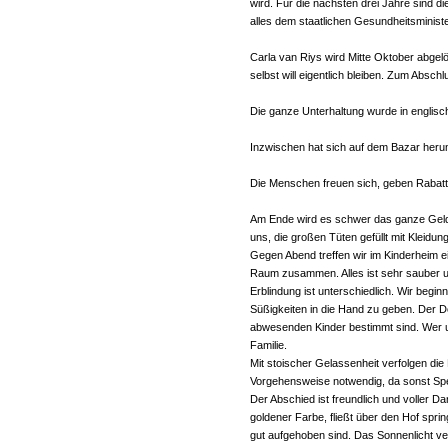
wird. Für die nächsten drei Jahre sind di
alles dem staatlichen Gesundheitsminis
Carla van Riys wird Mitte Oktober abgel
selbst will eigentlich bleiben. Zum Absc
Die ganze Unterhaltung wurde in englisc
Inzwischen hat sich auf dem Bazar heru
Die Menschen freuen sich, geben Rabatt. 
Am Ende wird es schwer das ganze Geld 
uns, die großen Tüten gefüllt mit Kleidun
Gegen Abend treffen wir im Kinderheim 
Raum zusammen. Alles ist sehr sauber un
Erblindung ist unterschiedlich. Wir beg
Süßigkeiten in die Hand zu geben. Der Do
abwesenden Kinder bestimmt sind. Wer un
Familie.
Mit stoischer Gelassenheit verfolgen die
Vorgehensweise notwendig, da sonst Sp
Der Abschied ist freundlich und voller 
goldener Farbe, fließt über den Hof spri
gut aufgehoben sind. Das Sonnenlicht ver