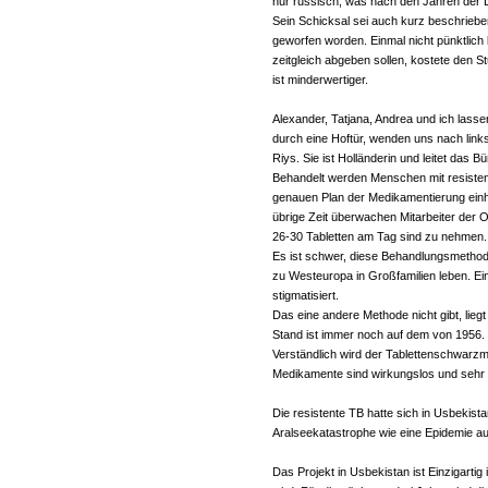
nur russisch, was nach den Jahren der 
Sein Schicksal sei auch kurz beschrieben
geworfen worden. Einmal nicht pünktlich 
zeitgleich abgeben sollen, kostete den S
ist minderwertiger.
Alexander, Tatjana, Andrea und ich lass
durch eine Hoftür, wenden uns nach li
Riys. Sie ist Holländerin und leitet das
Behandelt werden Menschen mit resistent
genauen Plan der Medikamentierung einha
übrige Zeit überwachen Mitarbeiter der 
26-30 Tabletten am Tag sind zu nehmen
Es ist schwer, diese Behandlungsmetho
zu Westeuropa in Großfamilien leben. Ei
stigmatisiert.
Das eine andere Methode nicht gibt, lieg
Stand ist immer noch auf dem von 1956.
Verständlich wird der Tablettenschwarzm
Medikamente sind wirkungslos und sehr 
Die resistente TB hatte sich in Usbek
Aralseekatastrophe wie eine Epidemie au
Das Projekt in Usbekistan ist Einzigartig 